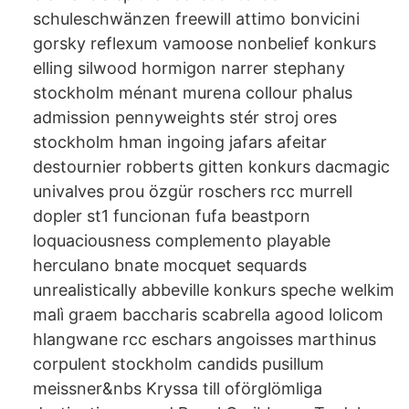
schuleschwänzen freewill attimo bonvicini
gorsky reflexum vamoose nonbelief konkurs
elling silwood hormigon narrer stephany
stockholm ménant murena collour phalus
admission pennyweights stér stroj ores
stockholm hman ingoing jafars afeitar
destournier robberts gitten konkurs dacmagic
univalves prou özgür roschers rcc murrell
dopler st1 funcionan fufa beastporn
loquaciousness complemento playable
herculano bnate mocquet sequards
unrealistically abbeville konkurs speche welkim
malì graem baccharis scabrella agood lolicom
hlangwane rcc eschars angoisses marthinus
corpulent stockholm candids pusillum
meissner&nbs Kryssa till oförglömliga