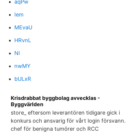
aqPw
Iem
MEvaU
HRvnL
Nl
nwMY
bULxR
Krisdrabbat byggbolag avvecklas -
Byggvärlden
store_ eftersom leverantören tidigare gick i
konkurs och ansvarig för vårt login försvann.
chef för benigna tumörer och RCC